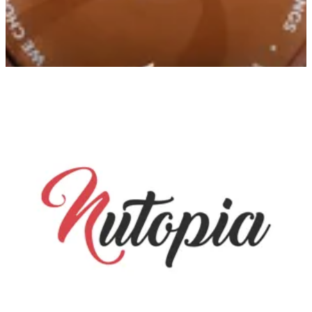
Smouha
Smouha