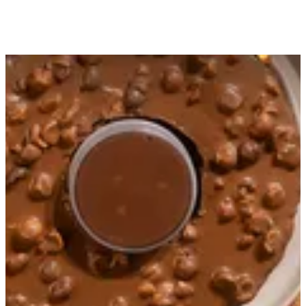
01096788967
تواصل مع الفرع
احصل علي الاتجاهات