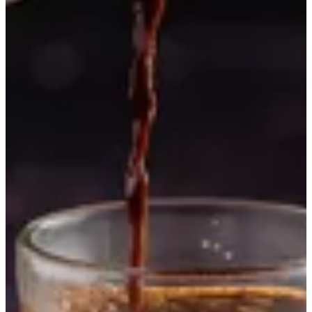
قهوة تركي
الحجم
Regular
ج.م.‏ 35.00