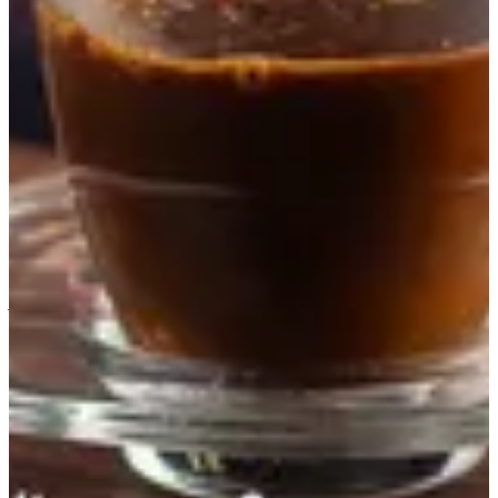
Large
ج.م.‏ 50.00
سكر
مطلوب
اختر 1
سادة
مانو
مضبوط
تعليمات خاصة