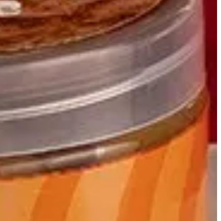
جار كاروت
طبقات من كيك الجزر الغني بالقرفة مع فينش كراميل ومكسرات مقرمشة
100 ج.م
تعليمات خاصة