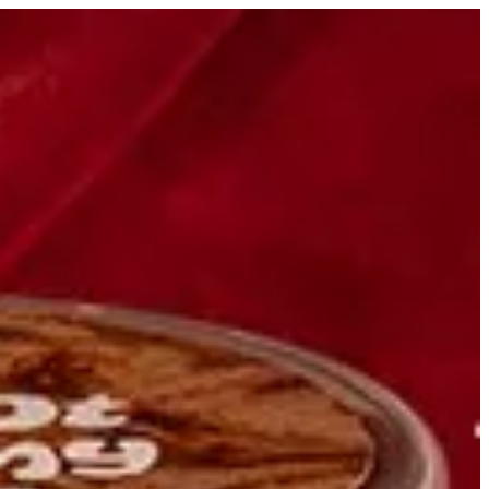
جار كاروت | Nutopia
EN
تسجيل ال
EN