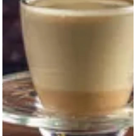
Large
ج.م.‏ 44.46
سكر
مطلوب
اختر 1
سادة
مانو
مضبوط
تعليمات خاصة