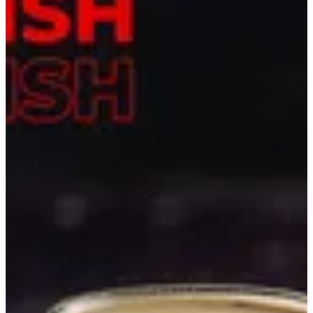
قهوة بندق
الحجم
Regular
ج.م.‏ 35.34