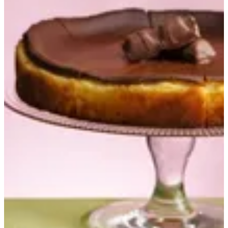
سان سباستيان كيندر
120 ج.م
تعليمات خاصة